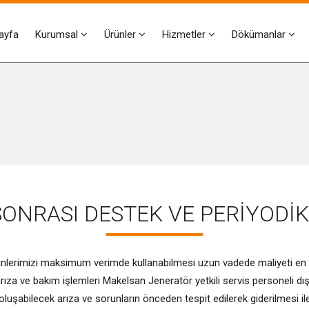
ayfa
Kurumsal
Ürünler
Hizmetler
Dökümanlar
SONRASI DESTEK VE PERİYODİ
ünlerimizi maksimum verimde kullanabilmesi uzun vadede maliyeti en a
rıza ve bakım işlemleri Makelsan Jeneratör yetkili servis personeli d
te oluşabilecek arıza ve sorunların önceden tespit edilerek giderilme