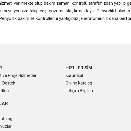
zmeti verilmekte olup bakım zamanı kontrolü tarafımızdan yapılıp gerek
işleri sizin yerinize takip edip çözüme ulaştırmaktayız. Periyodik bakı
ır. Periyodik bakım ile kontrollerini yaptığımız jeneratörleriniz daha per
R
HIZLI ERİŞİM
f ve Proje Hizmetleri
Kurumsal
i Destek
Online Katalog
tleri
İletişim Bilgileri
LAR
Katalog
avuzlari