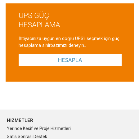
UPS GÜÇ
HESAPLAMA
İhtiyacınıza uygun en doğru UPS'i seçmek için güç
hesaplama sihirbazımızı deneyin..
HESAPLA
HİZMETLER
Yerinde Kesif ve Proje Hizmetleri
Satis Sonrasi Destek